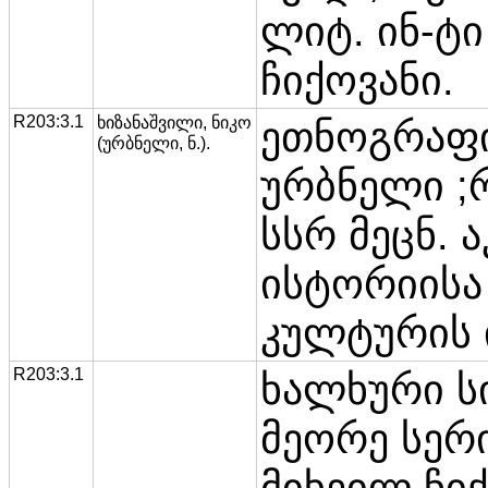
ლიტ. ინ-ტი 
ჩიქოვანი.
R203:3.1
ხიზანაშვილი, ნიკო
ეთნოგრაფიუ
(ურბნელი, ნ.).
ურბნელი ;რე
სსრ მეცნ. ა
ისტორიისა
კულტურის ი
R203:3.1
ხალხური სი
მეორე სერი
მიხეილ ჩიქ