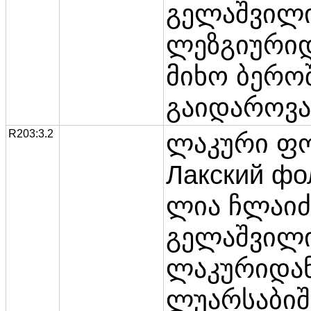
გელაშვილი
ლეზგიური
მიხო ბეროშ
გაიდაროვას
R203:3.2
ლაკური ფ
Лакский фол
ლია ჩლაიძე
გელაშვილი
ლაკურიდან
ლუარსაბიშვ