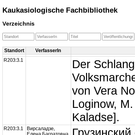
Kaukasiologische Fachbibliothek
Verzeichnis
Standort
VerfasserIn
R203:3.1
Der Schlang
Volksmarche
von Vera Now
Loginow, M. 
Kaladse].
R203:3.1
Вирсаладзе,
Грузинский
Елена Багратовна.