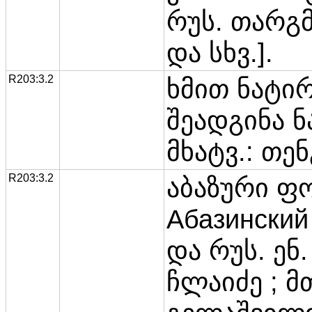
რუს. თარგმ
და სხვ.].
R203:3.2
ხმით ნატირ
შეადგინა ნ
მხატვ.: თე
R203:3.2
აბაზური 
Абазинский
და რუს. ენ.
ჩლაიძე ; მ