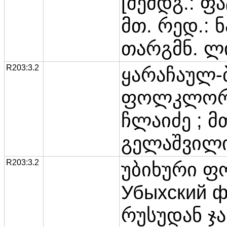
[შემდგ.: ფ
მთ. რედ.: 
თარგმნ. ლი
R203:3.2
ყარაჩაულ
ფოლკლორი 
ჩლაიძე ; მ
გელაშვილი
R203:3.2
უბიხური 
Убыхский фо
რუსუდან ჯან