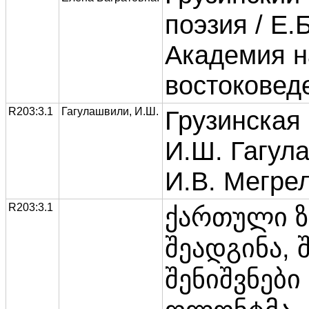
поэзия / Е.
Академия н
востоковед
R203:3.1
Гагулашвили, И.Ш.
Грузинская 
И.Ш. Гагул
И.В. Мегре
R203:3.1
ქართული ზ
შეადგინა, 
შენიშვნებ